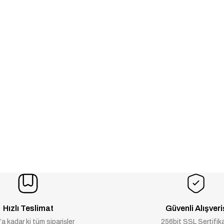
Hızlı Teslimat
Güvenli Alışveri
a kadar ki tüm siparişler
256bit SSL Sertifik