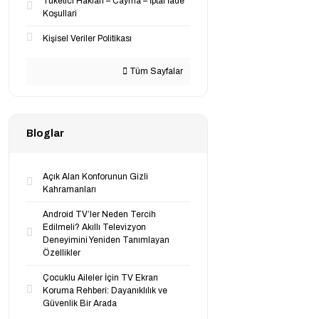
Tüketici Haklari – Cayma – İptal İade
Koşullari
Kişisel Veriler Politikası
Tüm Sayfalar
Bloglar
Açık Alan Konforunun Gizli
Kahramanları
Android TV’ler Neden Tercih
Edilmeli? Akıllı Televizyon
Deneyimini Yeniden Tanımlayan
Özellikler
Çocuklu Aileler İçin TV Ekran
Koruma Rehberi: Dayanıklılık ve
Güvenlik Bir Arada