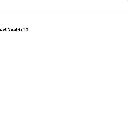
T
rati Sabit 42/49