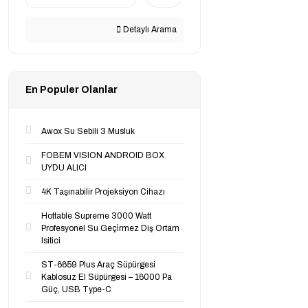
Detaylı Arama
En Populer Olanlar
Awox Su Sebili 3 Musluk
FOBEM VISION ANDROID BOX
UYDU ALICI
4K Taşınabilir Projeksiyon Cihazı
Hottable Supreme 3000 Watt
Profesyonel Su Geçi̇rmez Diş Ortam
Isitici
ST-6659 Plus Araç Süpürgesi
Kablosuz El Süpürgesi – 16000 Pa
Güç, USB Type-C