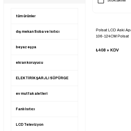
Stoktakiler
tüm ürünler
Polsat LCD Aski Apa
dış mekan Soba ve Isıtıcı
106-124CM Polsat
beyaz eşya
₺408
+ KDV
ekran koruyucu
ELEKTİRİK ŞARJLI SÜPÜRGE
ev mutfak aletleri
Fanlı Isıtıcı
LCD Televizyon