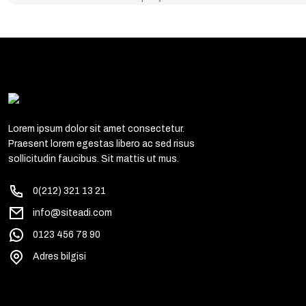
Lorem ipsum dolor sit amet consectetur.
Praesent lorem egestas libero ac sed risus
sollicitudin faucibus. Sit mattis ut mus.
0(212) 321 13 21
info@siteadi.com
0123 456 78 90
Adres bilgisi